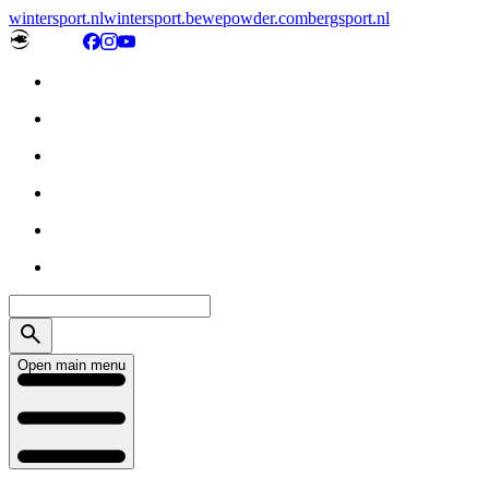
wintersport.nl
wintersport.be
wepowder.com
bergsport.nl
Open main menu