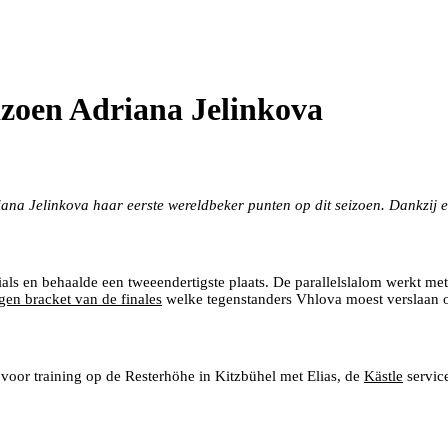
izoen Adriana Jelinkova
 Oostenrijk
na Jelinkova haar eerste wereldbeker punten op dit seizoen. Dankzij een
trials en behaalde een tweeendertigste plaats. De parallelslalom werkt m
agen bracket van de finales
welke tegenstanders Vhlova moest verslaan 
 voor training op de Resterhöhe in Kitzbühel met Elias, de
Kästle
servic
de setup van Adriana’s ski’s