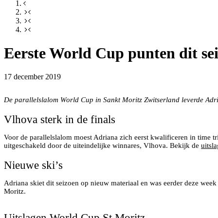
Eerste World Cup punten dit se
17 december 2019
Adriana Jelinkova tijdens haar laatse worldcup voorbereiding in
De parallelslalom World Cup in Sankt Moritz Zwitserland leverde Adria
Vlhova sterk in de finals
Voor de parallelslalom moest Adriana zich eerst kwalificeren in time 
uitgeschakeld door de uiteindelijke winnares, Vlhova. Bekijk de
uitsl
Nieuwe ski’s
Adriana skiet dit seizoen op nieuw materiaal en was eerder deze week
Moritz.
Trainer Rene Rijsdijk en serviceman Elias werken continue aan 
Uitslagen World Cup St Moritz