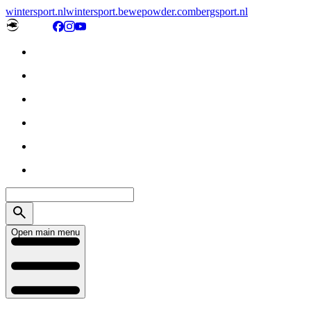
wintersport.nl
wintersport.be
wepowder.com
bergsport.nl
Open main menu