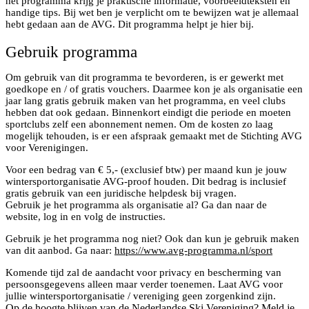
het programma krijg je praktische informatie, voorbeeldteksten en
handige tips. Bij wet ben je verplicht om te bewijzen wat je allemaal
hebt gedaan aan de AVG. Dit programma helpt je hier bij.
Gebruik programma
Om gebruik van dit programma te bevorderen, is er gewerkt met
goedkope en / of gratis vouchers. Daarmee kon je als organisatie een
jaar lang gratis gebruik maken van het programma, en veel clubs
hebben dat ook gedaan. Binnenkort eindigt die periode en moeten
sportclubs zelf een abonnement nemen. Om de kosten zo laag
mogelijk tehouden, is er een afspraak gemaakt met de Stichting AVG
voor Verenigingen.
Voor een bedrag van € 5,- (exclusief btw) per maand kun je jouw
wintersportorganisatie AVG-proof houden. Dit bedrag is inclusief
gratis gebruik van een juridische helpdesk bij vragen.
Gebruik je het programma als organisatie al? Ga dan naar de
website, log in en volg de instructies.
Gebruik je het programma nog niet? Ook dan kun je gebruik maken
van dit aanbod. Ga naar:
https://www.avg-programma.nl/sport
Komende tijd zal de aandacht voor privacy en bescherming van
persoonsgegevens alleen maar verder toenemen. Laat AVG voor
jullie wintersportorganisatie / vereniging geen zorgenkind zijn.
Op de hoogte blijven van de Nederlandse Ski Vereniging? Meld je