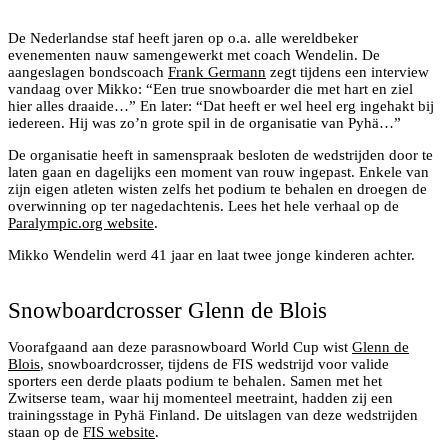
Coach Mikko Wendelin 1978 - 2019
De Nederlandse staf heeft jaren op o.a. alle wereldbeker
evenementen nauw samengewerkt met coach Wendelin. De
aangeslagen bondscoach
Frank Germann
zegt tijdens een interview
vandaag over Mikko: “Een true snowboarder die met hart en ziel
hier alles draaide…” En later: “Dat heeft er wel heel erg ingehakt bij
iedereen. Hij was zo’n grote spil in de organisatie van Pyhä…”
De organisatie heeft in samenspraak besloten de wedstrijden door te
laten gaan en dagelijks een moment van rouw ingepast. Enkele van
zijn eigen atleten wisten zelfs het podium te behalen en droegen de
overwinning op ter nagedachtenis. Lees het hele verhaal op de
Paralympic.org website
.
In Finland zijn de dagen korter en donkerder deze tijd
Mikko Wendelin werd 41 jaar en laat twee jonge kinderen achter.
van het jaar
Snowboardcrosser Glenn de Blois
Voorafgaand aan deze parasnowboard World Cup wist
Glenn de
Blois
, snowboardcrosser, tijdens de FIS wedstrijd voor valide
sporters een derde plaats podium te behalen. Samen met het
Zwitserse team, waar hij momenteel meetraint, hadden zij een
trainingsstage in Pyhä Finland. De uitslagen van deze wedstrijden
staan op de
FIS website
.