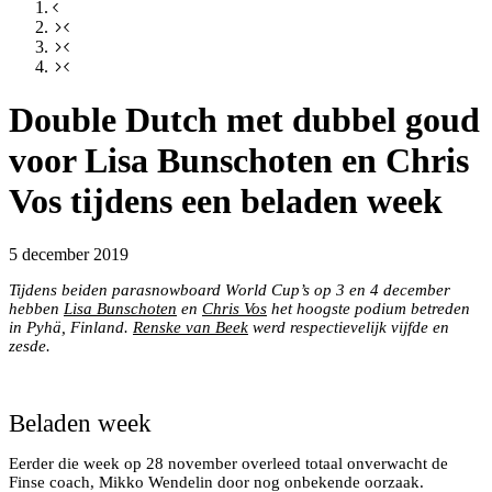
Double Dutch met dubbel goud
voor Lisa Bunschoten en Chris
Vos tijdens een beladen week
5 december 2019
Tijdens beiden parasnowboard World Cup’s op 3 en 4 december
hebben
Lisa Bunschoten
en
Chris Vos
het hoogste podium betreden
in Pyhä, Finland.
Renske van Beek
werd respectievelijk vijfde en
zesde.
Lisa Bunschoten snowboardend naar Goud
Twee keer podium voor Chris Vos
Beladen week
Eerder die week op 28 november overleed totaal onverwacht de
Finse coach, Mikko Wendelin door nog onbekende oorzaak.