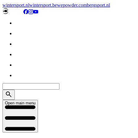
wintersport.nl
wintersport.be
wepowder.com
bergsport.nl
Open main menu