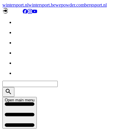
wintersport.nl
wintersport.be
wepowder.com
bergsport.nl
Open main menu