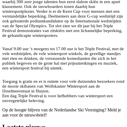
waarbij 300 zeer jonge talenten hun eerst slalom skiën in een apart
klassement. Ook de snowboarders tonen daarbij hun
wintersportplezier. Verder is er de Kerst Cup voor mensen met een
verstandelijke beperking. Deelnemers aan deze G-cup wedstrijd zijn
ook gelouterde podiumkandidaten op de Internationale wedstrijden
van de Special Olympics. Tot slot zien we dit jaar bij het Triple
Festival demonstraties van zitskiërs met een lichamelijke beperking,
de gehandicapte wintersporters.
Vanaf 9.00 uur ’s morgens tot 17.00 uur is het Triple Festival, met de
vele wedstrijden, de vele wintersport winkels, de gezellige standjes
met eten en drinken, de verrassende komedianten die zich in het
publiek begeven en de grote hal met prijsuitreikingen en muziek,
een wintersport festival bij uitstek.
Toegang is gratis en er is ruimte voor vele duizenden bezoekers rond
de mooie skibanen van Wolfskamer Wintersport aan de
IJsselmeerstraat in Huizen.
Een dag Triple Festival is voor liefhebbers van wintersport een
onvergetelijke beleving.
Op de hoogte blijven van de Nederlandse Ski Vereniging? Meld je
aan voor de nieuwsbrief!