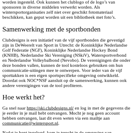
worden ingesteld. Ook kunnen het clublogo of de logo’s van
sponsoren in diverse middelen verwerkt worden. Als
wintersportorganisaties zelf niet over geschikt fotomateriaal
beschikken, kan geput worden uit een bibliotheek met foto’s.
Samenwerking met de sportbonden
Clubdesigns is een initiatief van de vijf sportbonden die gevestigd
zijn in DeWeerelt van Sport in Utrecht: de Koninklijke Nederlandse
Golf Federatie (NGF), Koninklijke Nederlandse Hockey Bond
(KNHB), Nederlandse Ski Vereniging (NSkiV), Watersportverbond
en Nederlandse Volleybalbond (Nevobo). De verenigingen die onder
deze bonden vallen, kunnen de tool kosteloos gebruiken om hun
communicatie-uitingen mee te ontwerpen. Voor ieder van de vijf
sporttakken is een eigen sportspecifieke omgeving ontwikkeld.
Doordat ook NOC*NSF aansluit op de samenwerking, kunnen ook
andere verenigingen van de tool profiteren.
Hoe werkt het?
Ga snel naar
https://ski.clubdesigns.nl/
en log in met de gegevens die
je eerder in je mail hebt ontvangen. Mocht je nog geen account
hebben ontvangen, laat dit even weten via een mailtje aan
communicatie@wintersport.nl
.
Nadat je bent ingelogd, kom je terecht in de omgeving van