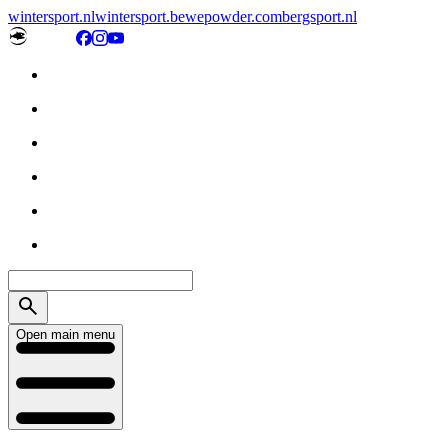
wintersport.nl
wintersport.be
wepowder.com
bergsport.nl
Open main menu