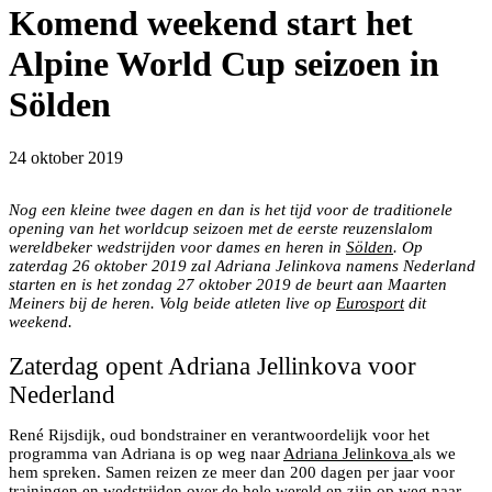
Komend weekend start het
Alpine World Cup seizoen in
Sölden
24 oktober 2019
Maarten Meiners in voorbereiding op de worldcup
Nog een kleine twee dagen en dan is het tijd voor de traditionele
opening van het worldcup seizoen met de eerste reuzenslalom
wereldbeker wedstrijden voor dames en heren in
Sölden
. Op
zaterdag 26 oktober 2019 zal Adriana Jelinkova namens Nederland
starten en is het zondag 27 oktober 2019 de beurt aan Maarten
Meiners bij de heren. Volg beide atleten live op
Eurosport
dit
weekend.
Zaterdag opent Adriana Jellinkova voor
Nederland
René Rijsdijk, oud bondstrainer en verantwoordelijk voor het
programma van Adriana is op weg naar
Adriana Jelinkova
als we
hem spreken. Samen reizen ze meer dan 200 dagen per jaar voor
trainingen en wedstrijden over de hele wereld en zijn op weg naar