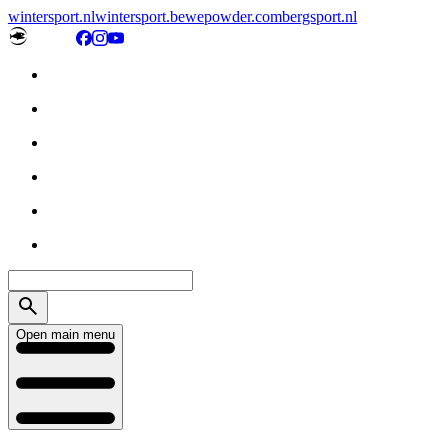
wintersport.nl
wintersport.be
wepowder.com
bergsport.nl
Open main menu