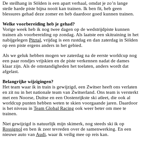
De steilhang in Sölden is een apart verhaal, omdat je zo’n lange
steile harde piste bijna nooit kan trainen. Ik ben fit, heb geen
blessures gehad deze zomer en heb daardoor goed kunnen trainen.
Welke voorbereiding heb je gehad?
Vorige week heb ik nog twee dagen op de wedstrijdpiste kunnen
trainen als voorbereiding op zondag. Als laatste een skitraining in het
nabijgelegen
Pitztal
, vrijdag is een rustdag en dan zaterdag in Sölden
op een piste ergens anders in het gebied.
Als we geluk hebben mogen we zaterdag na de eerste worldcup nog
een paar rondjes vrijskien en de piste verkennen nadat de dames
klaar zijn. Als de omstandigheden het toelaten, anders wordt dat
afgelast.
Belangrijke wijzigingen?
Het team waar ik in train is gewijzigd, een Zwitser heeft ons verlaten
en zit nu in het nationale team van Zwitserland. Ons team is versterkt
met een Noorse, Duitse en een Oostenrijkste ski atleet, die ook al
worldcup punten hebben weten te skien voorgaande jaren. Daardoor
is het niveau in
Team Global Racing
ook weer beter om mee te
trainen.
Niet gewijzigd is natuurlijk mijn skimerk, nog steeds ski ik op
Rossignol
en ben ik zeer tevreden over de samenwerking. En een
Maarten Meiners samen met internationale Rossignol
nieuwe auto van
Audi
, waar ik veilig mee op reis kan.
atleten