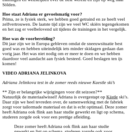
Sölden.
Hoe staat Adriana er gevoelsmatig voor?
Prima, ze is fysiek sterk, we hebben goed getraind en ze heeft veel
zelfvertrouwen. De laatste tijd zijn we veel WC skiërs tegengekomen
en het zag er veelbelovend uit tijdens de trainingen in het vergelijk.
Hoe was de voorbereiding?
Dit jaar zijn we in Europa gebleven omdat de sneeuwsituatie best
goed was en hebben uiteindelijk iets minder skidagen gedaan dan
vorig jaar. Het was niet nodig om er meer te doen en we hebben
daardoor veel aandacht aan fysiek besteed. Goed beslagen ten ijs
komen!
VIDEO ADRIANA JELINKOVA
Adriana Jelinkova test in de zomer reeds nieuwe Kaestle ski’s
** Zijn er belangrijke wijzigingen voor dit seizoen?**
Natuurlijk de materiaalwissel! Adriana is overgestapt op
Kästle
ski’s.
Daar zijn we heel tevreden over, de samenwerking met de fabriek
zorgt voor tailormade materiaal en dat is echt optimaal. Deze zomer
heeft Adriana ook flink aan haar studie gewerkt en ligt op schema,
studeren zorgde ook voor een prettige afleiding.
Deze zomer heeft Adriana ook flink aan haar studie
gewerkt en ligt op schema, studeren zorgde ook voor