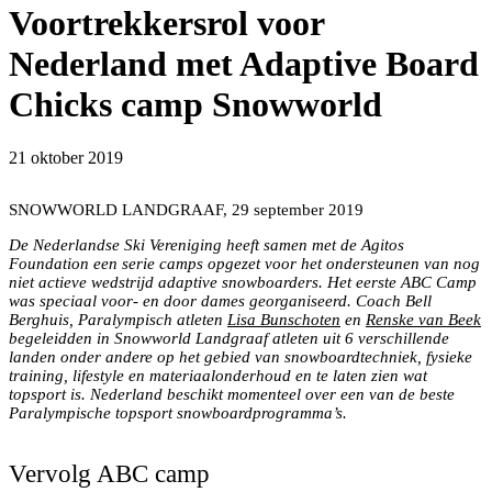
Voortrekkersrol voor
Nederland met Adaptive Board
Chicks camp Snowworld
Groepsfoto Adaptive Board Chicks Camp met atleten en
21 oktober 2019
coaches uit de hele wereld
SNOWWORLD LANDGRAAF, 29 september 2019
De Nederlandse Ski Vereniging heeft samen met de Agitos
Foundation een serie camps opgezet voor het ondersteunen van nog
niet actieve wedstrijd adaptive snowboarders. Het eerste ABC Camp
was speciaal voor- en door dames georganiseerd. Coach Bell
Berghuis, Paralympisch atleten
Lisa Bunschoten
en
Renske van Beek
begeleidden in Snowworld Landgraaf atleten uit 6 verschillende
landen onder andere op het gebied van snowboardtechniek, fysieke
training, lifestyle en materiaalonderhoud en te laten zien wat
topsport is. Nederland beschikt momenteel over een van de beste
Coaches en rijders werken samen aan verbetering
Paralympische topsport snowboardprogramma’s.
snowboardtechniek in de slalom
Vervolg ABC camp