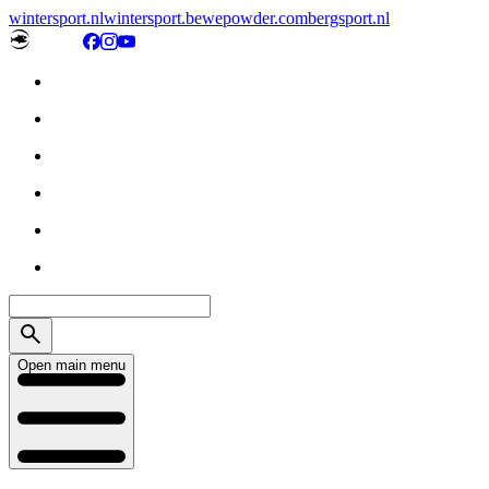
wintersport.nl
wintersport.be
wepowder.com
bergsport.nl
Open main menu