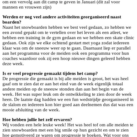
om een vervolg aan dit camp te geven in Januari (dit zal voor
mannen en vrouwen zijn)
Werden er nog veel andere activiteiten georganiseerd naast
boarden?
Naast het snowboarden hebben we best veel gedaan, zo hebben we
een avond gepakt om te vertellen over het leven als een atleet, we
hebben een training in de gym gedaan en we hebben een skate clinic
gedaan. Ook zijn we elke ochtend gestart met yoga zodat iedereen
klaar was om de sneeuw weer op te gaan. Daarnaast liep er parallel
aan het programma voor de meiden ook een programma voor hun
coaches waardoor ook zij een hoop nieuwe dingen geleerd hebben
deze week.
Is er veel progressie gemaakt tijdens het camp?
De progressie die gemaakt is bij alle meiden is groot, het was heel
gaaf om te zien dat er aan het eind van de week eigenlijk totaal
andere meiden op de sneeuw stonden dan aan het begin van de
week. Het was super leuk om de ontwikkeling te zien door de week
heen. De laatste dag hadden we een fun wedstrijdje georganiseerd in
de slalom en iedereen kon hier goed aan deelnemen dus dat was een
mooie afsluiting van de week.
Hoe hebben jullie het zelf ervaren?
Wij vonden een hele leuke week! Het was heel tof om alle meiden te
zien snowboarden met een big smile op hun gezicht en om te zien
hoe gemotiveerd ze waren om progressie te boeken. Wat voor ons