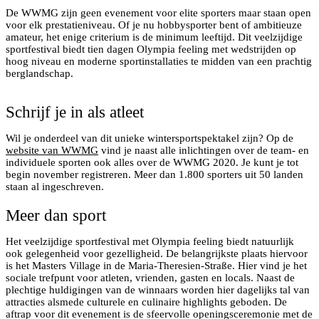
De WWMG zijn geen evenement voor elite sporters maar staan open
voor elk prestatieniveau. Of je nu hobbysporter bent of ambitieuze
amateur, het enige criterium is de minimum leeftijd. Dit veelzijdige
sportfestival biedt tien dagen Olympia feeling met wedstrijden op
hoog niveau en moderne sportinstallaties te midden van een prachtig
berglandschap.
Schrijf je in als atleet
Wil je onderdeel van dit unieke wintersportspektakel zijn? Op de
website van WWMG
vind je naast alle inlichtingen over de team- en
individuele sporten ook alles over de WWMG 2020. Je kunt je tot
begin november registreren. Meer dan 1.800 sporters uit 50 landen
staan al ingeschreven.
Meer dan sport
Het veelzijdige sportfestival met Olympia feeling biedt natuurlijk
ook gelegenheid voor gezelligheid. De belangrijkste plaats hiervoor
is het Masters Village in de Maria-Theresien-Straße. Hier vind je het
sociale trefpunt voor atleten, vrienden, gasten en locals. Naast de
plechtige huldigingen van de winnaars worden hier dagelijks tal van
attracties alsmede culturele en culinaire highlights geboden. De
aftrap voor dit evenement is de sfeervolle openingsceremonie met de