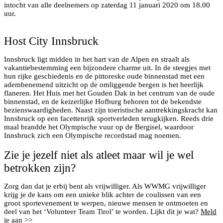
intocht van alle deelnemers op zaterdag 11 januari 2020 om 18.00
uur.
©Christof Lackner
Host City Innsbruck
Innsbruck ligt midden in het hart van de Alpen en straalt als
vakantiebestemming een bijzondere charme uit. In de steegjes met
hun rijke geschiedenis en de pittoreske oude binnenstad met een
adembenemend uitzicht op de omliggende bergen is het heerlijk
flaneren. Het Huis met het Gouden Dak in het centrum van de oude
binnenstad, en de keizerlijke Hofburg behoren tot de bekendste
bezienswaardigheden. Naast zijn toeristische aantrekkingskracht kan
Innsbruck op een facettenrijk sportverleden terugkijken. Reeds drie
maal brandde het Olympische vuur op de Bergisel, waardoor
Innsbruck zich een Olympische recordstad mag noemen.
Zie je jezelf niet als atleet maar wil je wel
betrokken zijn?
Zorg dan dat je erbij bent als vrijwilliger. Als WWMG vrijwilliger
krijg je de kans om een unieke blik achter de coulissen van een
groot sportevenement te werpen, nieuwe mensen te ontmoeten en
deel van het ‘Volunteer Team Tirol’ te worden. Lijkt dit je wat?
Meld
je aan >>