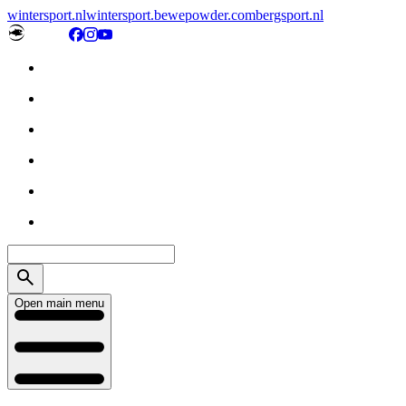
wintersport.nl
wintersport.be
wepowder.com
bergsport.nl
Open main menu