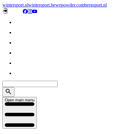
wintersport.nl
wintersport.be
wepowder.com
bergsport.nl
Open main menu