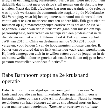
terug van een langdurig blessureleed. Na dat jaar werd het voor hem
duidelijk dat hij niet meer de risico’s wil nemen om de absolute top
te halen. Naast dat Erik afgelopen jaar nog mee trainde in de selectie
was hij ook werkzaam als communicatie stagiair bij de Nederlandse
Ski Verenging, waar hij het erg interessant vond om de wereld niet
vanuit atleet te zien maar eens met een andere blik. Erik gaat zich nu
focussen op zijn maatschappelijke carrière en is net aan de PABO
begonnen. Coach van der Putten: *“We gaan hem missen om zijn
persoonlijkheid, leiderschap en het zijn van een professional in de
diepste zin van het woord. Uiteraard zal ik Erik zijn winst op het
JWK van 2015 in China en deelname aan de YOG 2016 nooit
vergeten, voor beiden 1 van de hoogtepunten uit onze carrière. Ik
ben er van overtuigd dat we Erik echter nog vaak gaan tegenkomen.
Hij heeft aangegeven zich in te willen zetten voor de jeugd, en in de
toekomst wellicht door te groeien als coach en ik kan mij geen beter
persoon voorstellen voor deze functies.” *
Babs Barnhoorn stopt na 2e kruisband
operatie
Babs Barnhoorn is na afgelopen seizoen gestopt i.v.m een 2e
kruisband operatie aan haar linkerknie. Babs gaat zich in eerste
instantie richten op haar studie A.I. in Amsterdam. Naast het terug
revalideren van haar blessure zal ze de snowboard sport op haar
eigen manier gaan beoefenen.
"Komt ze er over een aantal jaar