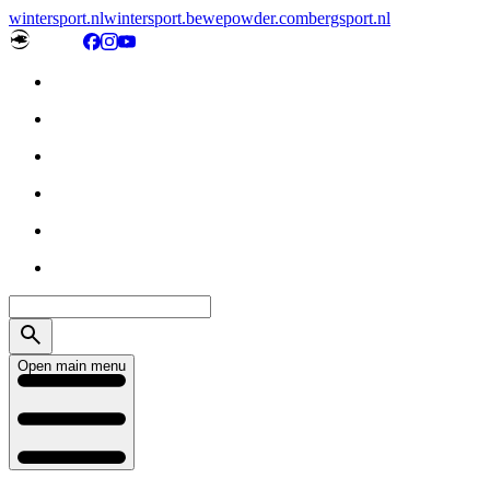
wintersport.nl
wintersport.be
wepowder.com
bergsport.nl
Open main menu