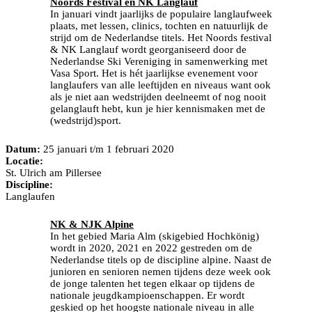
Noords Festival en NK Langlauf
In januari vindt jaarlijks de populaire langlaufweek
plaats, met lessen, clinics, tochten en natuurlijk de
strijd om de Nederlandse titels. Het Noords festival
& NK Langlauf wordt georganiseerd door de
Nederlandse Ski Vereniging in samenwerking met
Vasa Sport. Het is hét jaarlijkse evenement voor
langlaufers van alle leeftijden en niveaus want ook
als je niet aan wedstrijden deelneemt of nog nooit
gelanglauft hebt, kun je hier kennismaken met de
(wedstrijd)sport.
Datum:
25 januari t/m 1 februari 2020
Locatie:
St. Ulrich am Pillersee
Discipline:
Langlaufen
NK & NJK Alpine
In het gebied Maria Alm (skigebied Hochkönig)
wordt in 2020, 2021 en 2022 gestreden om de
Nederlandse titels op de discipline alpine. Naast de
junioren en senioren nemen tijdens deze week ook
de jonge talenten het tegen elkaar op tijdens de
nationale jeugdkampioenschappen. Er wordt
geskied op het hoogste nationale niveau in alle