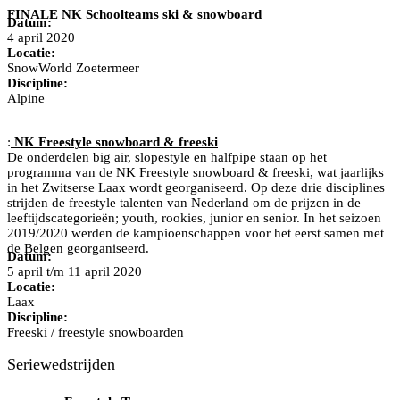
FINALE NK Schoolteams ski & snowboard
Datum:
4 april 2020
Locatie:
SnowWorld Zoetermeer
Discipline:
Alpine
:
NK Freestyle snowboard & freeski
De onderdelen big air, slopestyle en halfpipe staan op het
programma van de NK Freestyle snowboard & freeski, wat jaarlijks
in het Zwitserse Laax wordt georganiseerd. Op deze drie disciplines
strijden de freestyle talenten van Nederland om de prijzen in de
leeftijdscategorieën; youth, rookies, junior en senior. In het seizoen
2019/2020 werden de kampioenschappen voor het eerst samen met
de Belgen georganiseerd.
Datum:
5 april t/m 11 april 2020
Locatie:
Laax
Discipline:
Freeski / freestyle snowboarden
Seriewedstrijden