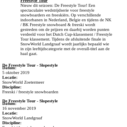
Freestyle Tour
Nieuw dit seizoen: De Freestyle Tour! Een
spectaculaire wedstrijdserie voor freestyle
snowboarders en freeskiërs. Op verschillende
indoorbanen in Nederland, Belgie en tijdens de NK
/ BK Freestyle snowboard & freeski wordt
gestreden om de prijzen en daarbij worden punten
verdeeld voor het Dutch Cup-klassement / Freestyle
Tour klassement. Tijdens de afsluitende finale in
SnowWorld Landgraaf wordt jaarlijks bepaald wie
in zijn leeftijdscategorie met de overall-titel aan de
haal gaat.
De Freestyle Tour - Slopestyle
Datum:
5 oktober 2019
Locatie:
SnowWorld Zoetermeer
Discipline:
Freeski / freestyle snowboarden
De Freestyle Tour - Slopestyle
Datum:
16 november 2019
Locatie:
SnowWorld Landgraaf
Discipline: