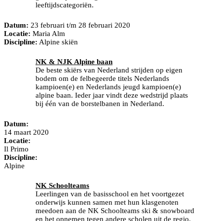
leeftijdscategoriën.
Datum:
23 februari t/m 28 februari 2020
Locatie:
Maria Alm
Discipline:
Alpine skiën
NK & NJK Alpine baan
De beste skiërs van Nederland strijden op eigen
bodem om de felbegeerde titels Nederlands
kampioen(e) en Nederlands jeugd kampioen(e)
alpine baan. Ieder jaar vindt deze wedstrijd plaats
bij één van de borstelbanen in Nederland.
Datum:
14 maart 2020
Locatie:
Il Primo
Discipline:
Alpine
NK Schoolteams
Leerlingen van de basisschool en het voortgezet
onderwijs kunnen samen met hun klasgenoten
meedoen aan de NK Schoolteams ski & snowboard
en het opnemen tegen andere scholen uit de regio.