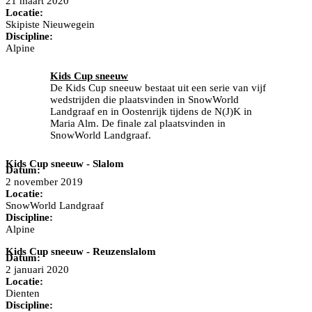
21 maart 2020
Locatie:
Skipiste Nieuwegein
Discipline:
Alpine
Kids Cup sneeuw
De Kids Cup sneeuw bestaat uit een serie van vijf
wedstrijden die plaatsvinden in SnowWorld
Landgraaf en in Oostenrijk tijdens de N(J)K in
Maria Alm. De finale zal plaatsvinden in
SnowWorld Landgraaf.
Kids Cup sneeuw - Slalom
Datum:
2 november 2019
Locatie:
SnowWorld Landgraaf
Discipline:
Alpine
Kids Cup sneeuw - Reuzenslalom
Datum:
2 januari 2020
Locatie:
Dienten
Discipline: