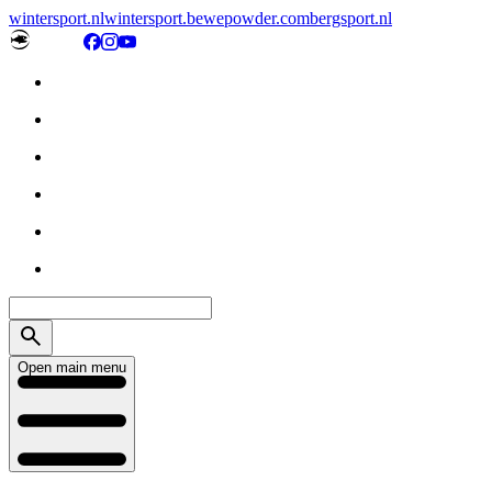
wintersport.nl
wintersport.be
wepowder.com
bergsport.nl
Open main menu