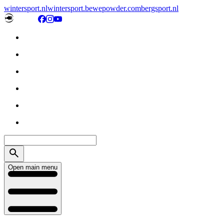
wintersport.nl
wintersport.be
wepowder.com
bergsport.nl
Open main menu