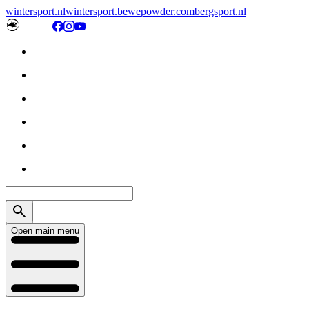
wintersport.nl
wintersport.be
wepowder.com
bergsport.nl
Open main menu