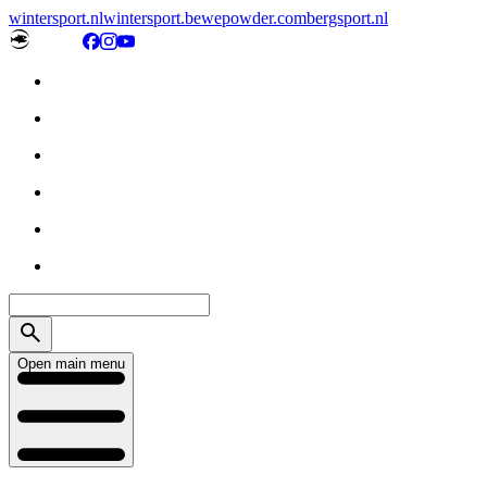
wintersport.nl
wintersport.be
wepowder.com
bergsport.nl
Open main menu