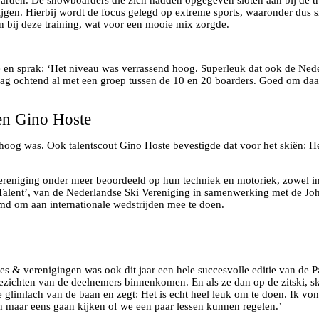
ijgen. Hierbij wordt de focus gelegd op extreme sports, waaronder dus
 bij deze training, wat voor een mooie mix zorgde.
 Renske van Beek
 en sprak: ‘Het niveau was verrassend hoog. Superleuk dat ook de Ned
g ochtend al met een groep tussen de 10 en 20 boarders. Goed om daar b
en Gino Hoste
hoog was. Ook talentscout Gino Hoste bevestigde dat voor het skiën: He
ereniging onder meer beoordeeld op hun techniek en motoriek, zowel i
Talent’, van de Nederlandse Ski Vereniging in samenwerking met de Joh
omd om aan internationale wedstrijden mee te doen.
ties & verenigingen was ook dit jaar een hele succesvolle editie van de
 gezichten van de deelnemers binnenkomen. En als ze dan op de zitski, s
limlach van de baan en zegt: Het is echt heel leuk om te doen. Ik vond
en maar eens gaan kijken of we een paar lessen kunnen regelen.’