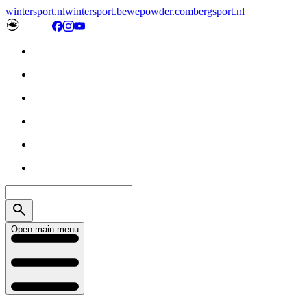
wintersport.nl
wintersport.be
wepowder.com
bergsport.nl
Open main menu