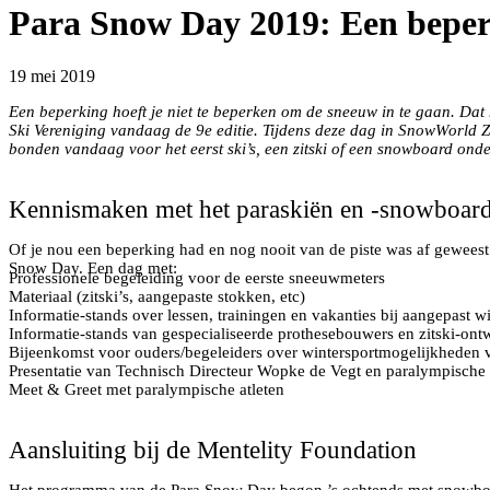
Para Snow Day 2019: Een beperk
19 mei 2019
Een beperking hoeft je niet te beperken om de sneeuw in te gaan. 
Ski Vereniging vandaag de 9e editie. Tijdens deze dag in SnowWorld
bonden vandaag voor het eerst ski’s, een zitski of een snowboard onde
Para Snow Day 2019
Kennismaken met het paraskiën en -snowboar
Of je nou een beperking had en nog nooit van de piste was af geweest
Snow Day. Een dag met:
Professionele begeleiding voor de eerste sneeuwmeters
Materiaal (zitski’s, aangepaste stokken, etc)
Informatie-stands over lessen, trainingen en vakanties bij aangepast 
Informatie-stands van gespecialiseerde prothesebouwers en zitski-ont
Bijeenkomst voor ouders/begeleiders over wintersportmogelijkheden 
Presentatie van Technisch Directeur Wopke de Vegt en paralympische 
Meet & Greet met paralympische atleten
Leren snowboarden bij Jacqueline van de Mentality Foundation
Aansluiting bij de Mentelity Foundation
Het programma van de Para Snow Day begon ’s ochtends met snowboar