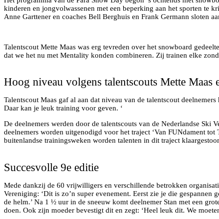
kinderen en jongvolwassenen met een beperking aan het sporten te kr
Anne Garttener en coaches Bell Berghuis en Frank Germann sloten aan
Parasnowboard dames Lisa van Bunschoten, Anne Garrener en
Outdoor parcours
Talentscout Mette Maas was erg tevreden over het snowboard gedeelte
dat we het nu met Mentality konden combineren. Zij trainen elke zonda
Talenscout Gino Hoste en deelnemers
Hoog niveau volgens talentscouts Mette Maas 
Talentscout Maas gaf al aan dat niveau van de talentscout deelnemers 
Daar kan je leuk training voor geven. ‘
De deelnemers werden door de talentscouts van de Nederlandse Ski V
deelnemers worden uitgenodigd voor het traject ‘Van FUNdament tot 
buitenlandse trainingsweken worden talenten in dit traject klaargesto
Meet & Greet met de sporters
Succesvolle 9e editie
Mede dankzij de 60 vrijwilligers en verschillende betrokken organisa
Vereniging: ‘Dit is zo’n super evenement. Eerst zie je die gespannen
de helm.’ Na 1 ½ uur in de sneeuw komt deelnemer Stan met een grote g
doen. Ook zijn moeder bevestigt dit en zegt: ‘Heel leuk dit. We moet