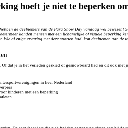
ing hoeft je niet te beperken om
Dat hebben de deelnemers van de Para Snow Day vandaag wel bewezen! 
 Zoetermeer konden mensen met een lichamelijke of visuele beperking 
r. Wie al enige ervaring met deze sporten had, kon deelnemen aan de ta
den
. Of dat je in het verleden geskied of gesnowboard had en dit ook met
wintersportverenigingen in heel Nederland
werpers
voor kinderen met een beperking
atleten
den. De snowboarders die zich hadden opgegeven sloten aan bij de t