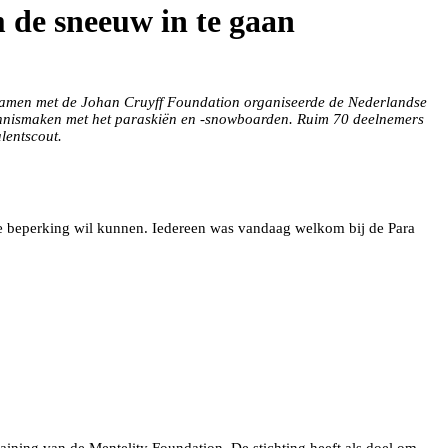
 de sneeuw in te gaan
Samen met de Johan Cruyff Foundation organiseerde de Nederlandse
kennismaken met het paraskiën en -snowboarden. Ruim 70 deelnemers
lentscout.
 je beperking wil kunnen. Iedereen was vandaag welkom bij de Para
raining van de
Mentelity Foundation
. De stichting heeft als doel om