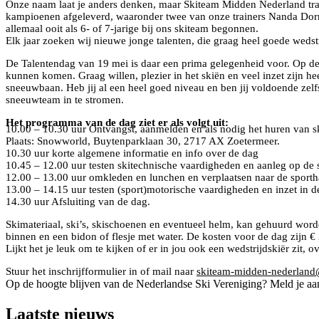
Onze naam laat je anders denken, maar Skiteam Midden Nederland train
kampioenen afgeleverd, waaronder twee van onze trainers Nanda Dorré 
allemaal ooit als 6- of 7-jarige bij ons skiteam begonnen.
Elk jaar zoeken wij nieuwe jonge talenten, die graag heel goede wedst
De Talentendag van 19 mei is daar een prima gelegenheid voor. Op deze 
kunnen komen. Graag willen, plezier in het skiën en veel inzet zijn h
sneeuwbaan. Heb jij al een heel goed niveau en ben jij voldoende zelf
sneeuwteam in te stromen.
Het programma van de dag ziet er als volgt uit:
10.00 – 10.30 uur Ontvangst, aanmelden en als nodig het huren van sk
Plaats: Snowworld, Buytenparklaan 30, 2717 AX Zoetermeer.
10.30 uur korte algemene informatie en info over de dag
10.45 – 12.00 uur testen skitechnische vaardigheden en aanleg op de 
12.00 – 13.00 uur omkleden en lunchen en verplaatsen naar de sporth
13.00 – 14.15 uur testen (sport)motorische vaardigheden en inzet in d
14.30 uur Afsluiting van de dag.
Skimateriaal, ski’s, skischoenen en eventueel helm, kan gehuurd wo
binnen en een bidon of flesje met water. De kosten voor de dag zijn € 
Lijkt het je leuk om te kijken of er in jou ook een wedstrijdskiër zi
Stuur het inschrijfformulier in of mail naar
skiteam-midden-nederland
Op de hoogte blijven van de Nederlandse Ski Vereniging? Meld je aa
Laatste nieuws