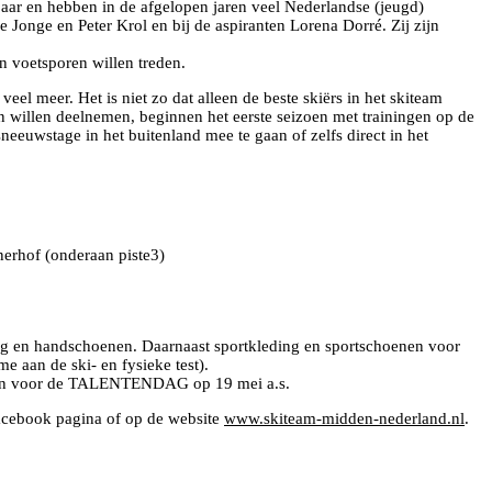
jaar en hebben in de afgelopen jaren veel Nederlandse (jeugd)
Jonge en Peter Krol en bij de aspiranten Lorena Dorré. Zij zijn
n voetsporen willen treden.
el meer. Het is niet zo dat alleen de beste skiërs in het skiteam
en willen deelnemen, beginnen het eerste seizoen met trainingen op de
eeuwstage in het buitenland mee te gaan of zelfs direct in het
nerhof (onderaan piste3)
ng en handschoenen. Daarnaast sportkleding en sportschoenen voor
e aan de ski- en fysieke test).
dan aan voor de TALENTENDAG op 19 mei a.s.
facebook pagina of op de website
www.skiteam-midden-nederland.nl
.