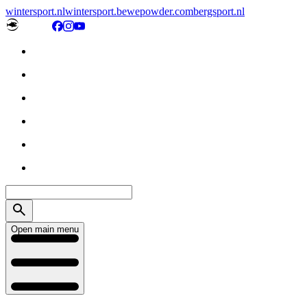
wintersport.nl
wintersport.be
wepowder.com
bergsport.nl
Open main menu