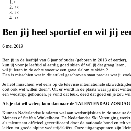
Ben jij heel sportief en wil jij e
6 mei 2019
Ben jij in de leeftijd van 6 jaar of ouder (geboren in 2013 of eerder),
kun jij voor je leeftijd al aardig goed skiën óf wil jij dat graag leren,
wil jij leren in de echte sneeuw een gave slalom te skiën ?
Dan is misschien wat in dit artikel geschreven staat precies wat jij zoek
Je hebt misschien wel eens op de televisie internationale skiwedstrijd
ooit ook wel willen doen”. Of, er wordt in de plaats waar jij met wint
een wedstrijd gehouden, je vond dat leuk, deed dat goed en je zou wil
Als je dat wil weten, kom dan naar de TALENTENDAG ZONDAG 
Kunnen Nederlandse kinderen wel aan wedstrijdskiën in de sneeuw doe
Meiners of Steffan Winkelhorst. De Nederlandse Ski Vereniging werkt
als talentteam officieel gecertificeerd door de nationale bond en telt 
leiden tot goede alpine wedstrijdskiërs. Onze uitgangspunten zijn kleins