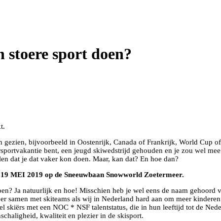
en stoere sport doen?
t.
en gezien, bijvoorbeeld in Oostenrijk, Canada of Frankrijk, World Cup of 
ersportvakantie bent, een jeugd skiwedstrijd gehouden en je zou wel mee
len dat je dat vaker kon doen. Maar, kan dat? En hoe dan?
19 MEI 2019 op de Sneeuwbaan Snowworld Zoetermeer.
n? Ja natuurlijk en hoe! Misschien heb je wel eens de naam gehoord v
 er samen met skiteams als wij in Nederland hard aan om meer kinderen 
veel skiërs met een NOC * NSF talentstatus, die in hun leeftijd tot de Ne
chaligheid, kwaliteit en plezier in de skisport.