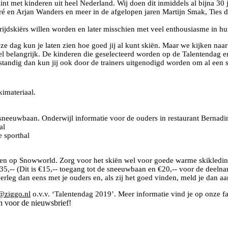
t met kinderen uit heel Nederland. Wij doen dit inmiddels al bijna 30 
en Arjan Wanders en meer in de afgelopen jaren Martijn Smak, Ties de 
rijdskiërs willen worden en later misschien met veel enthousiasme in hu
dag kun je laten zien hoe goed jij al kunt skiën. Maar we kijken naar ve
eel belangrijk. De kinderen die geselecteerd worden op de Talentendag 
standig dan kun jij ook door de trainers uitgenodigd worden om al een sn
imateriaal.
sneeuwbaan. Onderwijl informatie voor de ouders in restaurant Bernadi
al
e sporthal
rden op Snowworld. Zorg voor het skiën wel voor goede warme skikledi
35,-- (Dit is €15,-- toegang tot de sneeuwbaan en €20,-- voor de deelnam
t, overleg dan eens met je ouders en, als zij het goed vinden, meld je 
@ziggo.nl
o.v.v. ‘Talentendag 2019’. Meer informatie vind je op onze 
n voor de nieuwsbrief!