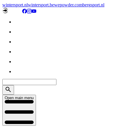
wintersport.nl
wintersport.be
wepowder.com
bergsport.nl
Open main menu