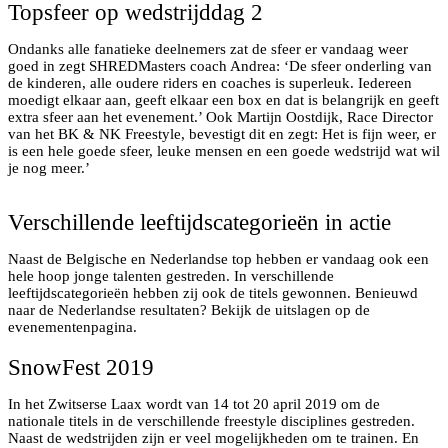
Topsfeer op wedstrijddag 2
Ondanks alle fanatieke deelnemers zat de sfeer er vandaag weer
goed in zegt SHREDMasters coach Andrea: ‘De sfeer onderling van
de kinderen, alle oudere riders en coaches is superleuk. Iedereen
moedigt elkaar aan, geeft elkaar een box en dat is belangrijk en geeft
extra sfeer aan het evenement.’ Ook Martijn Oostdijk, Race Director
van het BK & NK Freestyle, bevestigt dit en zegt: Het is fijn weer, er
is een hele goede sfeer, leuke mensen en een goede wedstrijd wat wil
je nog meer.’
Aanmoediging van ouders en andere fans
Verschillende leeftijdscategorieën in actie
Naast de Belgische en Nederlandse top hebben er vandaag ook een
hele hoop jonge talenten gestreden. In verschillende
leeftijdscategorieën hebben zij ook de titels gewonnen. Benieuwd
naar de Nederlandse resultaten? Bekijk de uitslagen op de
evenementenpagina.
SnowFest 2019
In het Zwitserse Laax wordt van 14 tot 20 april 2019 om de
nationale titels in de verschillende freestyle disciplines gestreden.
Naast de wedstrijden zijn er veel mogelijkheden om te trainen. En