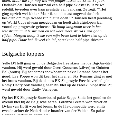
doen. Maar die zijn nog wel wat jonger tussen de 13 en 14 jaar.’
Ondanks dat Hanssen normaal een half pipe skiester is, is ze wel
redelijk tevreden over haar prestatie van vandaag. Ze zegt: *‘Het
ging opzich wel lekker. Maar ik stond naast ongeval dus heb
besloten om mijn tweede run niet te doen.’ *Hanssen heeft jarenlang
op World Cups niveau meegedaan en heeft zich afgelopen jaar
vooral op progressie gefocust.
‘Ik hoop langzaam weer in het
wedstrijdcircuit te stromen en wil weer meer World Cups gaan
rijden. Morgen hoop ik me van mijn beste kant te laten zien op de
half pipe. Daar heb ik veel zin in’,
spreekt de half pipe skiester.
Podium Big Air Snowboard
Belgische toppers
Yelle D’Helft ging er bij de Belgische free skiërs met de Big-Air-titel
vandoor. Hij werd gevold door Geert Goossens (zilver) en Quinten
Bal (brons). Bij het dames snowboarden pakte Loranne Smans het
goud. Evy Poppe won dit keer het zilver en Sky Remans ging er met
het brons vandoor. Bij de dames BK Slopestyle Freeski verdedigde
Romy Dedry ook vandaag haar BK titel op de Freeski Slopestyle. Zij
werd gevold door Emily Verheyen.
Op het BK Slopestyle Snowboard pakte Seppe Smits het goud en de
overall titel bij de Belgische heren. Lorenzo Peeters won zilver en
Dylan van Hofij won het brons. In de FIS-competitie werd Smits
tweede achter de Nederlandse boarder van der Velden. En pakte