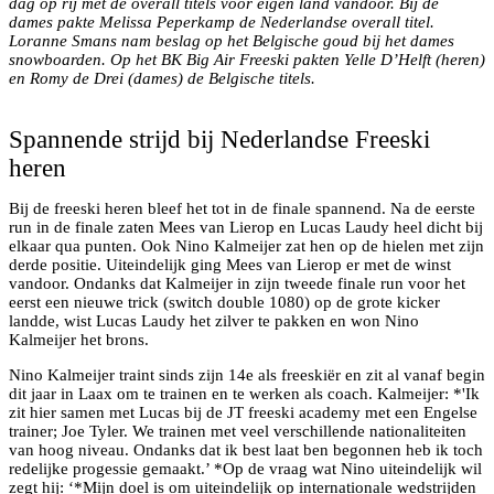
dag op rij met de overall titels voor eigen land vandoor. Bij de
dames pakte Melissa Peperkamp de Nederlandse overall titel.
Loranne Smans nam beslag op het Belgische goud bij het dames
snowboarden. Op het BK Big Air Freeski pakten Yelle D’Helft (heren)
en Romy de Drei (dames) de Belgische titels.
Podium Freeski Heren
Spannende strijd bij Nederlandse Freeski
heren
Bij de freeski heren bleef het tot in de finale spannend. Na de eerste
run in de finale zaten Mees van Lierop en Lucas Laudy heel dicht bij
elkaar qua punten. Ook Nino Kalmeijer zat hen op de hielen met zijn
derde positie. Uiteindelijk ging Mees van Lierop er met de winst
vandoor. Ondanks dat Kalmeijer in zijn tweede finale run voor het
eerst een nieuwe trick (switch double 1080) op de grote kicker
landde, wist Lucas Laudy het zilver te pakken en won Nino
Kalmeijer het brons.
Nino Kalmeijer traint sinds zijn 14e als freeskiër en zit al vanaf begin
dit jaar in Laax om te trainen en te werken als coach. Kalmeijer: *'Ik
zit hier samen met Lucas bij de JT freeski academy met een Engelse
trainer; Joe Tyler. We trainen met veel verschillende nationaliteiten
van hoog niveau. Ondanks dat ik best laat ben begonnen heb ik toch
redelijke progessie gemaakt.’ *Op de vraag wat Nino uiteindelijk wil
zegt hij: ‘*Mijn doel is om uiteindelijk op internationale wedstrijden