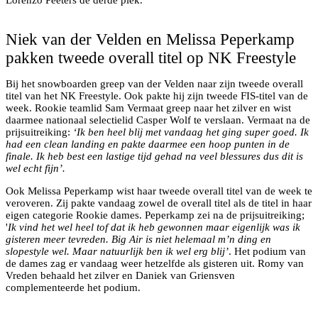
Lorenzo Peeters de derde plek.
Niek van der Velden in actie
Niek van der Velden en Melissa Peperkamp
pakken tweede overall titel op NK Freestyle
Bij het snowboarden greep van der Velden naar zijn tweede overall
titel van het NK Freestyle. Ook pakte hij zijn tweede FIS-titel van de
week. Rookie teamlid Sam Vermaat greep naar het zilver en wist
daarmee nationaal selectielid Casper Wolf te verslaan. Vermaat na de
prijsuitreiking:
‘Ik ben heel blij met vandaag het ging super goed. Ik
had een clean landing en pakte daarmee een hoop punten in de
finale. Ik heb best een lastige tijd gehad na veel blessures dus dit is
wel echt fijn’.
Ook Melissa Peperkamp wist haar tweede overall titel van de week te
veroveren. Zij pakte vandaag zowel de overall titel als de titel in haar
eigen categorie Rookie dames. Peperkamp zei na de prijsuitreiking;
'
Ik vind het wel heel tof dat ik heb gewonnen maar eigenlijk was ik
gisteren meer tevreden. Big Air is niet helemaal m’n ding en
slopestyle wel. Maar natuurlijk ben ik wel erg blij’
. Het podium van
de dames zag er vandaag weer hetzelfde als gisteren uit. Romy van
Vreden behaald het zilver en Daniek van Griensven
complementeerde het podium.
Speaker & riders in actie