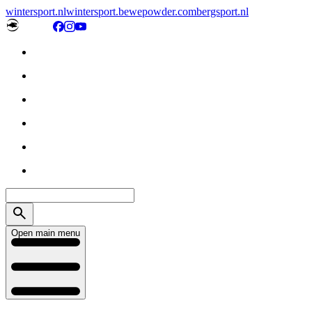
wintersport.nl
wintersport.be
wepowder.com
bergsport.nl
Open main menu