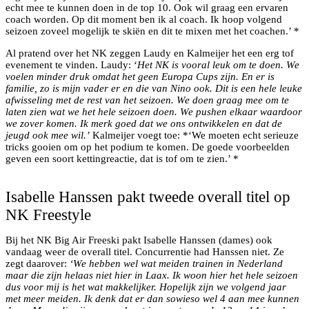
echt mee te kunnen doen in de top 10. Ook wil graag een ervaren
coach worden. Op dit moment ben ik al coach. Ik hoop volgend
seizoen zoveel mogelijk te skiën en dit te mixen met het coachen.’ *
Al pratend over het NK zeggen Laudy en Kalmeijer het een erg tof
evenement te vinden. Laudy: ‘
Het NK is vooral leuk om te doen. We
voelen minder druk omdat het geen Europa Cups zijn. En er is
familie, zo is mijn vader er en die van Nino ook. Dit is een hele leuke
afwisseling met de rest van het seizoen. We doen graag mee om te
laten zien wat we het hele seizoen doen. We pushen elkaar waardoor
we zover komen. Ik merk goed dat we ons ontwikkelen en dat de
jeugd ook mee wil.’
Kalmeijer voegt toe: *‘We moeten echt serieuze
tricks gooien om op het podium te komen. De goede voorbeelden
geven een soort kettingreactie, dat is tof om te zien.’ *
Isabelle Hanssen op het podium
Isabelle Hanssen pakt tweede overall titel op
NK Freestyle
Bij het NK Big Air Freeski pakt Isabelle Hanssen (dames) ook
vandaag weer de overall titel. Concurrentie had Hanssen niet. Ze
zegt daarover:
‘We hebben wel wat meiden trainen in Nederland
maar die zijn helaas niet hier in Laax. Ik woon hier het hele seizoen
dus voor mij is het wat makkelijker. Hopelijk zijn we volgend jaar
met meer meiden. Ik denk dat er dan sowieso wel 4 aan mee kunnen