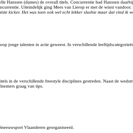
le Hanssen (dames) de overall titels. Concurrentie had Hanssen daarbij 
currentie. Uiteindelijk ging Mees van Lierop er met de winst vandoor. V
atste kicker. Het was toen ook wel echt lekker slushie maar dat vind ik wel
op jonge talenten in actie geweest. In verschillende leeftijdscategorie
tels in de verschillende freestyle disciplines gestreden. Naast de wedst
lnemers graag van tips.
 Sneeuwsport Vlaanderen georganiseerd.