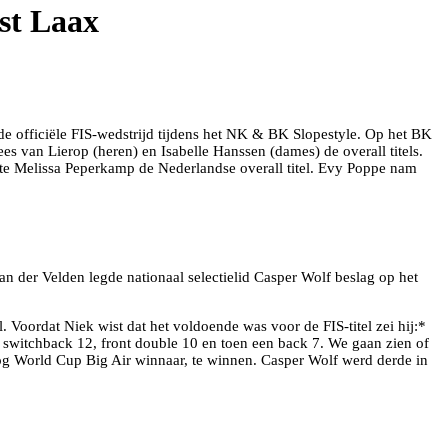
st Laax
de officiële FIS-wedstrijd tijdens het NK & BK Slopestyle. Op het BK
es van Lierop (heren) en Isabelle Hanssen (dames) de overall titels.
kte Melissa Peperkamp de Nederlandse overall titel. Evy Poppe nam
van der Velden legde nationaal selectielid Casper Wolf beslag op het
. Voordat Niek wist dat het voldoende was voor de FIS-titel zei hij:*
p, switchback 12, front double 10 en toen een back 7. We gaan zien of
nog World Cup Big Air winnaar, te winnen. Casper Wolf werd derde in