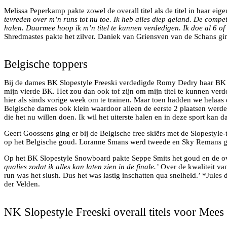
Melissa Peperkamp pakte zowel de overall titel als de titel in haar eig
tevreden over m’n runs tot nu toe. Ik heb alles diep geland. De competi
halen. Daarmee hoop ik m’n titel te kunnen verdedigen. Ik doe al 6 of 7
Shredmastes pakte het zilver. Daniek van Griensven van de Schans gi
Seppe Smits voor zijn tweede run in de finale
Belgische toppers
Bij de dames BK Slopestyle Freeski verdedigde Romy Dedry haar BK tit
mijn vierde BK. Het zou dan ook tof zijn om mijn titel te kunnen verde
hier als sinds vorige week om te trainen. Maar toen hadden we helaas 
Belgische dames ook klein waardoor alleen de eerste 2 plaatsen werde
die het nu willen doen. Ik wil het uiterste halen en in deze sport kan da
Geert Goossens ging er bij de Belgische free skiërs met de Slopesty
op het Belgische goud. Loranne Smans werd tweede en Sky Remans gi
Op het BK Slopestyle Snowboard pakte Seppe Smits het goud en de overa
qualies zodat ik alles kan laten zien in de finale.’
Over de kwaliteit van
run was het slush. Dus het was lastig inschatten qua snelheid.’ *Jule
der Velden.
Mees van Lierop in actie
NK Slopestyle Freeski overall titels voor Mees