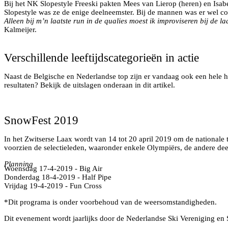
Bij het NK Slopestyle Freeski pakten Mees van Lierop (heren) en Isabel
Slopestyle was ze de enige deelneemster. Bij de mannen was er wel con
Alleen bij m’n laatste run in de qualies moest ik improviseren bij de la
Kalmeijer.
Verschillende leeftijdscategorieën in actie
Naast de Belgische en Nederlandse top zijn er vandaag ook een hele ho
resultaten? Bekijk de uitslagen onderaan in dit artikel.
Isabelle Hanssen in actie
SnowFest 2019
In het Zwitserse Laax wordt van 14 tot 20 april 2019 om de nationale ti
voorzien de selectieleden, waaronder enkele Olympiërs, de andere dee
Planning
Woensdag 17-4-2019 - Big Air
Donderdag 18-4-2019 - Half Pipe
Vrijdag 19-4-2019 - Fun Cross
*Dit programa is onder voorbehoud van de weersomstandigheden.
Dit evenement wordt jaarlijks door de Nederlandse Ski Vereniging en