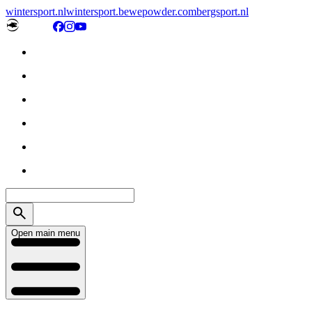
wintersport.nl
wintersport.be
wepowder.com
bergsport.nl
Open main menu