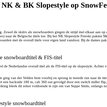
ag NK & BK Slopestyle op SnowFe
. Zowel de skiërs als snowboarders gingen de strijd met elkaar aan op 
) naar de Belgische titels toe. Bij het NK Slopestyle Freeski pakten Me
oarden met de overall titels voor eigen land vandoor. Bij de dames pa
e snowboardtitel & FIS-titel
l de Nederlandse overall titel als de FIS-titel op de slopestyle. Achter 
le ging van der Velden hem voorbij en sprong in tweede run naar de titel
met een backside 180 in, cab 360 out gevolgd door een switch miller fli
reiking bleek dit zeker voldoende te zijn om van Seppe Smits, onlangs 
style snowboardtitel