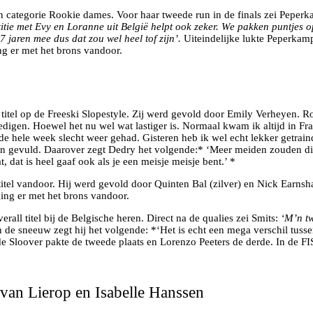
en categorie Rookie dames. Voor haar tweede run in de finals zei Peperkam
tie met Evy en Loranne uit België helpt ook zeker. We pakken puntjes op 
 jaren mee dus dat zou wel heel tof zijn’.
Uiteindelijke lukte Peperkam
ng er met het brons vandoor.
el op de Freeski Slopestyle. Zij werd gevold door Emily Verheyen. Romy
digen. Hoewel het nu wel wat lastiger is. Normaal kwam ik altijd in Fra
de hele week slecht weer gehad. Gisteren heb ik wel echt lekker getraind
n gevuld. Daarover zegt Dedry het volgende:* ‘Meer meiden zouden dit 
t, dat is heel gaaf ook als je een meisje meisje bent.’ *
le-titel vandoor. Hij werd gevold door Quinten Bal (zilver) en Nick Ea
ng er met het brons vandoor.
ll titel bij de Belgische heren. Direct na de qualies zei Smits:
‘M’n tw
 de sneeuw zegt hij het volgende: *‘Het is echt een mega verschil tusse
s de Sloover pakte de tweede plaats en Lorenzo Peeters de derde. In de 
 van Lierop en Isabelle Hanssen