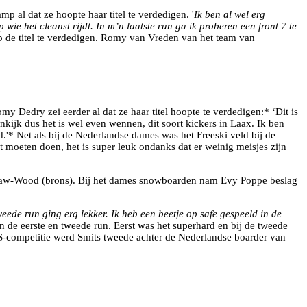
p al dat ze hoopte haar titel te verdedigen. '
Ik ben al wel erg
wie het cleanst rijdt. In m’n laatste run ga ik proberen een front 7 te
p de titel te verdedigen. Romy van Vreden van het team van
 Dedry zei eerder al dat ze haar titel hoopte te verdedigen:* ‘Dit is
nkijk dus het is wel even wennen, dit soort kickers in Laax. Ik ben
.'* Net als bij de Nederlandse dames was het Freeski veld bij de
moeten doen, het is super leuk ondanks dat er weinig meisjes zijn
rnshaw-Wood (brons). Bij het dames snowboarden nam Evy Poppe beslag
eede run ging erg lekker. Ik heb een beetje op safe gespeeld in de
n de eerste en tweede run. Eerst was het superhard en bij de tweede
FIS-competitie werd Smits tweede achter de Nederlandse boarder van