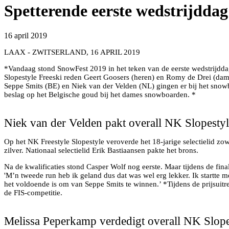
Spetterende eerste wedstrijdd
16 april 2019
LAAX - ZWITSERLAND, 16 APRIL 2019
*Vandaag stond SnowFest 2019 in het teken van de eerste wedstrijddag
Slopestyle Freeski reden Geert Goosers (heren) en Romy de Drei (dames
Seppe Smits (BE) en Niek van der Velden (NL) gingen er bij het snowb
beslag op het Belgische goud bij het dames snowboarden. *
Niek van der Velden in actie op het NK Slopestyle
Niek van der Velden pakt overall NK Slopestyl
Op het NK Freestyle Slopestyle veroverde het 18-jarige selectielid zowe
zilver. Nationaal selectielid Erik Bastiaansen pakte het brons.
Na de kwalificaties stond Casper Wolf nog eerste. Maar tijdens de fina
'M’n tweede run heb ik geland dus dat was wel erg lekker. Ik startte 
het voldoende is om van Seppe Smits te winnen.’ *Tijdens de prijsuit
de FIS-competitie.
Melissa Peperkamp verdedigt titel
Melissa Peperkamp verdedigt overall NK Slope