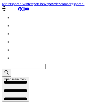
wintersport.nl
wintersport.be
wepowder.com
bergsport.nl
Open main menu