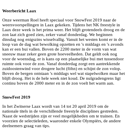
Weerbericht Laax
Onze weerman Roel heeft speciaal voor SnowFest 2019 naar de
weersvoorspellingen in Laax gekeken. Tijdens het NK freestyle in
Laax deze week is het prima weer. Het blijft grotendeels droog en de
zon laat zich goed zien, zeker vanaf donderdag. We beginnen
dinsdag nog enigszins wisselvallig. Vanuit het westen komt er in de
loop van de dag wat bewolking opzetten en 's middags en 's avonds
kan er een bui vallen. Boven de 2200 meter in de vorm van wat
sneeuw maar zeker geen grote hoeveelheden. Dat geldt ook nog
voor de woensdag, er is kans op een plaatselijke bui met tussendoor
ruimte ook voor de zon. Vanaf donderdag zorgt een aantrekkende
zuidoostenwind voor drogere lucht (föhn) en schijnt de zon volop.
Boven de bergen ontstaan 's middags wel wat stapelwolken maar het
blijft droog. Het is de hele week niet koud. De nulgradengrens ligt
continu boven de 2000 meter en in de zon voelt het warm aan.
SnowFest 2019
In het Zwitserse Laax wordt van 14 tot 20 april 2019 om de
nationale titels in de verschillende freestyle disciplines gestreden.
Naast de wedstrijden zijn er veel mogelijkheden om te trainen. En
voorzien de selectieleden, waaronder enkele Olympiërs, de andere
deelnemers graag van tips.