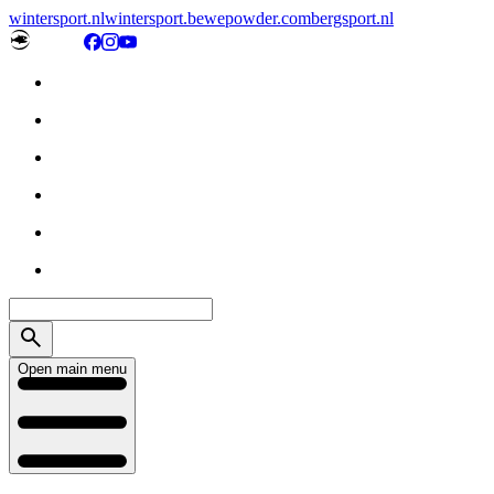
wintersport.nl
wintersport.be
wepowder.com
bergsport.nl
Open main menu