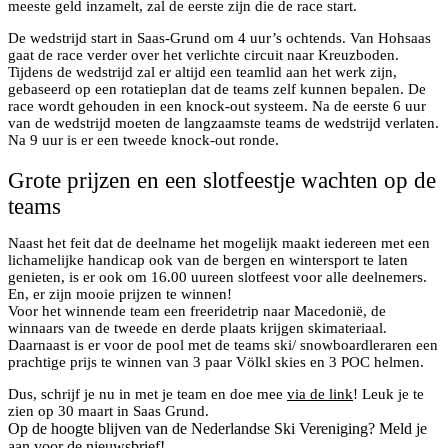
meeste geld inzamelt, zal de eerste zijn die de race start.
De wedstrijd start in Saas-Grund om 4 uur’s ochtends. Van Hohsaas
gaat de race verder over het verlichte circuit naar Kreuzboden.
Tijdens de wedstrijd zal er altijd een teamlid aan het werk zijn,
gebaseerd op een rotatieplan dat de teams zelf kunnen bepalen. De
race wordt gehouden in een knock-out systeem. Na de eerste 6 uur
van de wedstrijd moeten de langzaamste teams de wedstrijd verlaten.
Na 9 uur is er een tweede knock-out ronde.
Grote prijzen en een slotfeestje wachten op de
teams
Naast het feit dat de deelname het mogelijk maakt iedereen met een
lichamelijke handicap ook van de bergen en wintersport te laten
genieten, is er ook om 16.00 uureen slotfeest voor alle deelnemers.
En, er zijn mooie prijzen te winnen!
Voor het winnende team een freeridetrip naar Macedonië, de
winnaars van de tweede en derde plaats krijgen skimateriaal.
Daarnaast is er voor de pool met de teams ski/ snowboardleraren een
prachtige prijs te winnen van 3 paar Völkl skies en 3 POC helmen.
Dus, schrijf je nu in met je team en doe mee
via de link
! Leuk je te
zien op 30 maart in Saas Grund.
Op de hoogte blijven van de Nederlandse Ski Vereniging? Meld je
aan voor de nieuwsbrief!