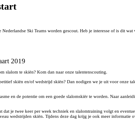
tart
ederlandse Ski Teams worden gescout. Heb je interesse of is dit wat v
aart 2019
k om slalom te skiën? Kom dan naar onze talentenscouting.
competitief skiën en/of wedstrijd skiën? Dan nodigen we je uit voor onze
usiasme en de potentie om een goede slalomskiër te worden. Naar aanlei
nt dat je twee keer per week techniek en slalomtraining volgt en eventu
niveau wedstrijden skiën. Tijdens deze dag krijg je ook meer informatie 