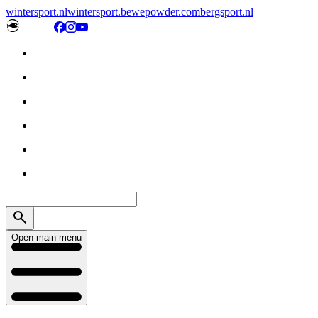
wintersport.nl
wintersport.be
wepowder.com
bergsport.nl
Open main menu