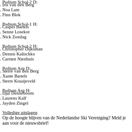
Podium Schol-2 D:
Iris van den Berg
Noa Lam
Finn Blok
Podium Schol-1 H:
Casper Bartels
Senne Losekot
Nick Zondag
Podium Schol-2 H:
Christopher Dijksman
Dennis Kalischko
Carsten Nienhuis
Podium Asp D:
Sterre van den Berg
Xante Bartels
Sterre Kraaijeveld
Podium Asp H:
Djai Denneboom
Laurens Kalf
Jayden Zingel
Volledige uitslagen
Op de hoogte blijven van de Nederlandse Ski Vereniging? Meld je
aan voor de nieuwsbrief!