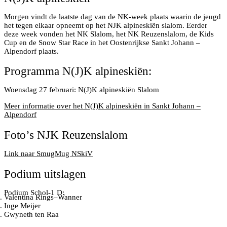
Morgen vindt de laatste dag van de NK-week plaats waarin de jeugd
het tegen elkaar opneemt op het NJK alpineskiën slalom. Eerder
deze week vonden het NK Slalom, het NK Reuzenslalom, de Kids
Cup en de Snow Star Race in het Oostenrijkse Sankt Johann –
Alpendorf plaats.
Programma N(J)K alpineskiën:
Woensdag 27 februari: N(J)K alpineskiën Slalom
Meer informatie over het N(J)K alpineskiën in Sankt Johann –
Alpendorf
Foto’s NJK Reuzenslalom
Link naar SmugMug NSkiV
Podium uitslagen
Podium Schol-1 D:
Valentina Rings–Wanner
Inge Meijer
Gwyneth ten Raa