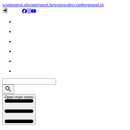
wintersport.nl
wintersport.be
wepowder.com
bergsport.nl
Open main menu