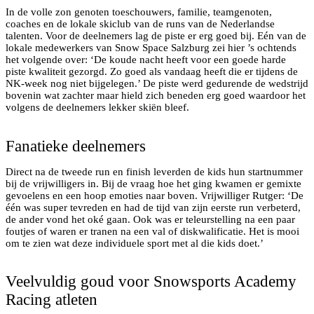
In de volle zon genoten toeschouwers, familie, teamgenoten,
coaches en de lokale skiclub van de runs van de Nederlandse
talenten. Voor de deelnemers lag de piste er erg goed bij. Eén van de
lokale medewerkers van Snow Space Salzburg zei hier ’s ochtends
het volgende over: ‘De koude nacht heeft voor een goede harde
piste kwaliteit gezorgd. Zo goed als vandaag heeft die er tijdens de
NK-week nog niet bijgelegen.’ De piste werd gedurende de wedstrijd
bovenin wat zachter maar hield zich beneden erg goed waardoor het
volgens de deelnemers lekker skiën bleef.
Christopher Dijksman in actie
Fanatieke deelnemers
Direct na de tweede run en finish leverden de kids hun startnummer
bij de vrijwilligers in. Bij de vraag hoe het ging kwamen er gemixte
gevoelens en een hoop emoties naar boven. Vrijwilliger Rutger: ‘De
één was super tevreden en had de tijd van zijn eerste run verbeterd,
de ander vond het oké gaan. Ook was er teleurstelling na een paar
foutjes of waren er tranen na een val of diskwalificatie. Het is mooi
om te zien wat deze individuele sport met al die kids doet.’
Valentina Rings–Wanner in actie
Veelvuldig goud voor Snowsports Academy
Racing atleten