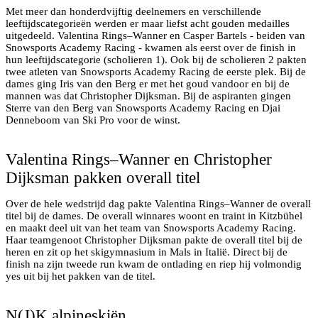
Met meer dan honderdvijftig deelnemers en verschillende
leeftijdscategorieën werden er maar liefst acht gouden medailles
uitgedeeld. Valentina Rings–Wanner en Casper Bartels - beiden van
Snowsports Academy Racing - kwamen als eerst over de finish in
hun leeftijdscategorie (scholieren 1). Ook bij de scholieren 2 pakten
twee atleten van Snowsports Academy Racing de eerste plek. Bij de
dames ging Iris van den Berg er met het goud vandoor en bij de
mannen was dat Christopher Dijksman. Bij de aspiranten gingen
Sterre van den Berg van Snowsports Academy Racing en Djai
Christopher Dijksman direct na de finish van de tweede
Denneboom van Ski Pro voor de winst.
run
Valentina Rings–Wanner en Christopher
Dijksman pakken overall titel
Over de hele wedstrijd dag pakte Valentina Rings–Wanner de overall
titel bij de dames. De overall winnares woont en traint in Kitzbühel
en maakt deel uit van het team van Snowsports Academy Racing.
Haar teamgenoot Christopher Dijksman pakte de overall titel bij de
heren en zit op het skigymnasium in Mals in Italië. Direct bij de
finish na zijn tweede run kwam de ontlading en riep hij volmondig
yes uit bij het pakken van de titel.
Blije aspiranten
N(J)K alpineskiën