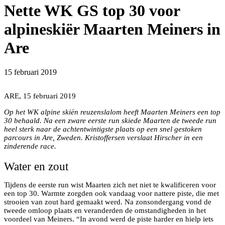
Nette WK GS top 30 voor
alpineskiër Maarten Meiners in
Are
15 februari 2019
Maarten Meiners in actie eerder dit seizoen
ARE, 15 februari 2019
Op het WK alpine skiën reuzenslalom heeft Maarten Meiners een top
30 behaald. Na een zware eerste run skiede Maarten de tweede run
heel sterk naar de achtentwintigste plaats op een snel gestoken
parcours in Are, Zweden. Kristoffersen verslaat Hirscher in een
zinderende race.
Water en zout
Tijdens de eerste run wist Maarten zich net niet te kwalificeren voor
een top 30. Warmte zorgden ook vandaag voor nattere piste, die met
strooien van zout hard gemaakt werd. Na zonsondergang vond de
tweede omloop plaats en veranderden de omstandigheden in het
voordeel van Meiners. “In avond werd de piste harder en hielp iets