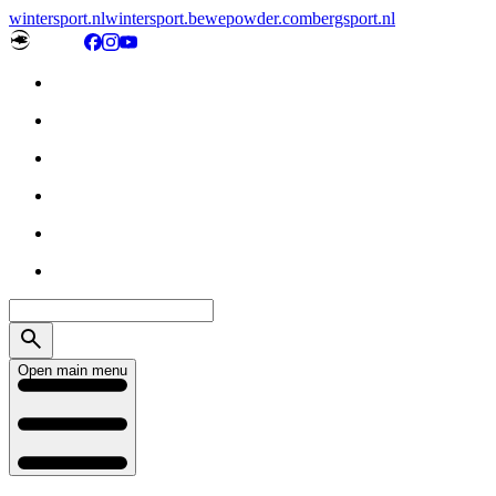
wintersport.nl
wintersport.be
wepowder.com
bergsport.nl
Open main menu