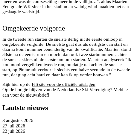
meer en was de coursesetting meer in de valllijn…”, aldus Maarten.
Een goede WK sfeer in het stadion en weinig wind maakten het een
Kristoffersen verslaat Hirscher en Pinturault op de
geslaagde wedstrijd.
reuzenslalom, foto Jan M Lundahl
Omgekeerde volgorde
In de tweede run starten de snelste dertig uit de eerste omloop in
omgekeerde volgorde. De snelste gaat dus als dertigste van start en
daarna komt nummer eenendertig van de kwalificatie. Maarten stond
33ste na de eerste run en mocht dan ook twee startnummers achter
de snelste skiers uit de eerste omloop starten. Maarten analyseert: “Ik
kon mooi vergelijken tweede run, omdat je net achter de snelste
start, op Pinturault verloor ik slechts een halve seconde in de tweede
run, dat ging echt hard en daar kan ik op verder bouwen.”
Kijk hier op de
FIS site voor de officiële uitslagen
Op de hoogte blijven van de Nederlandse Ski Vereniging? Meld je
aan voor de nieuwsbrief!
Laatste nieuws
3 augustus 2026
27 juli 2026
22 juli 2026