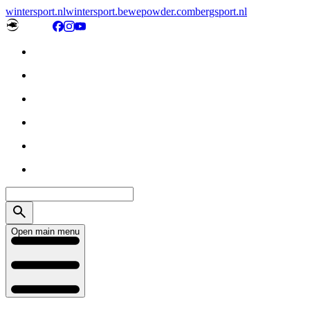
wintersport.nl
wintersport.be
wepowder.com
bergsport.nl
Open main menu