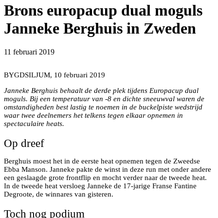
Brons europacup dual moguls
Janneke Berghuis in Zweden
11 februari 2019
Rechts EC dual moguls brons Janneke Berghuis
BYGDSILJUM, 10 februari 2019
Janneke Berghuis behaalt de derde plek tijdens Europacup dual
moguls. Bij een temperatuur van -8 en dichte sneeuwval waren de
omstandigheden best lastig te noemen in de buckelpiste wedstrijd
waar twee deelnemers het telkens tegen elkaar opnemen in
spectaculaire heats.
Op dreef
Berghuis moest het in de eerste heat opnemen tegen de Zweedse
Ebba Manson. Janneke pakte de winst in deze run met onder andere
een geslaagde grote frontflip en mocht verder naar de tweede heat.
In de tweede heat versloeg Janneke de 17-jarige Franse Fantine
Degroote, de winnares van gisteren.
Toch nog podium