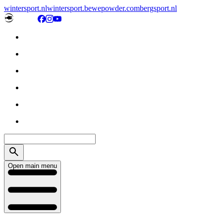
wintersport.nl
wintersport.be
wepowder.com
bergsport.nl
Open main menu