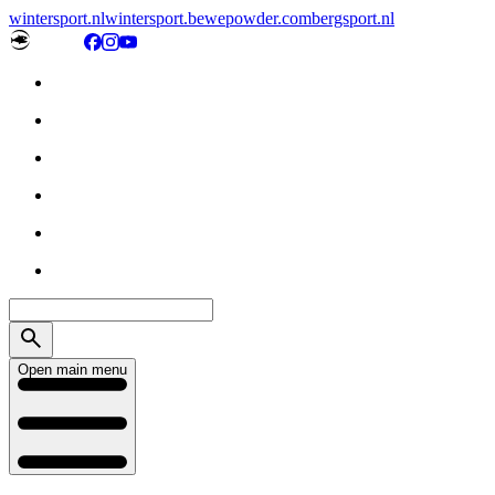
wintersport.nl
wintersport.be
wepowder.com
bergsport.nl
Open main menu