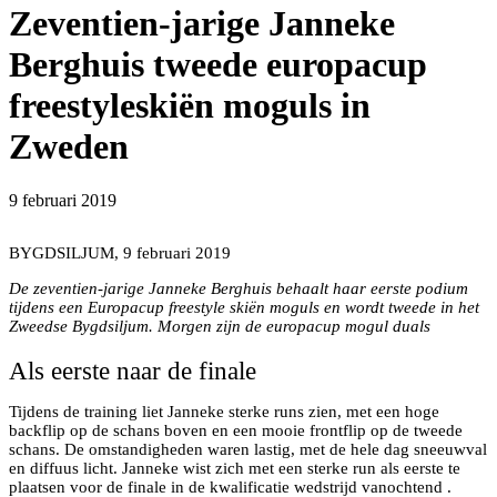
Zeventien-jarige Janneke
Berghuis tweede europacup
freestyleskiën moguls in
Zweden
vlnr Janneke Berghuis, Fantine Degroote (FRA) en My
9 februari 2019
Bjerkman (ZWE)
BYGDSILJUM, 9 februari 2019
De zeventien-jarige Janneke Berghuis behaalt haar eerste podium
tijdens een Europacup freestyle skiën moguls en wordt tweede in het
Zweedse Bygdsiljum. Morgen zijn de europacup mogul duals
Als eerste naar de finale
Tijdens de training liet Janneke sterke runs zien, met een hoge
backflip op de schans boven en een mooie frontflip op de tweede
schans. De omstandigheden waren lastig, met de hele dag sneeuwval
en diffuus licht. Janneke wist zich met een sterke run als eerste te
plaatsen voor de finale in de kwalificatie wedstrijd vanochtend .