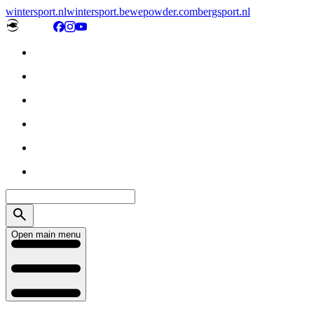
wintersport.nl
wintersport.be
wepowder.com
bergsport.nl
Open main menu