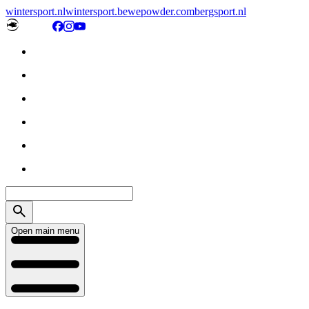
wintersport.nl
wintersport.be
wepowder.com
bergsport.nl
Open main menu