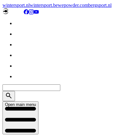
wintersport.nl
wintersport.be
wepowder.com
bergsport.nl
Open main menu