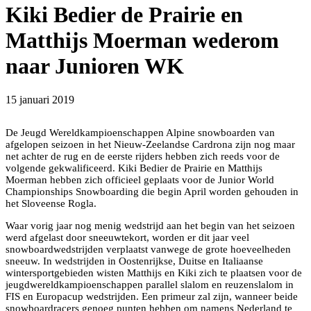
Kiki Bedier de Prairie en
Matthijs Moerman wederom
naar Junioren WK
15 januari 2019
De Jeugd Wereldkampioenschappen Alpine snowboarden van
afgelopen seizoen in het Nieuw-Zeelandse Cardrona zijn nog maar
net achter de rug en de eerste rijders hebben zich reeds voor de
volgende gekwalificeerd. Kiki Bedier de Prairie en Matthijs
Moerman hebben zich officieel geplaats voor de Junior World
Championships Snowboarding die begin April worden gehouden in
het Sloveense Rogla.
Waar vorig jaar nog menig wedstrijd aan het begin van het seizoen
werd afgelast door sneeuwtekort, worden er dit jaar veel
snowboardwedstrijden verplaatst vanwege de grote hoeveelheden
sneeuw. In wedstrijden in Oostenrijkse, Duitse en Italiaanse
wintersportgebieden wisten Matthijs en Kiki zich te plaatsen voor de
jeugdwereldkampioenschappen parallel slalom en reuzenslalom in
FIS en Europacup wedstrijden. Een primeur zal zijn, wanneer beide
snowboardracers genoeg punten hebben om namens Nederland te