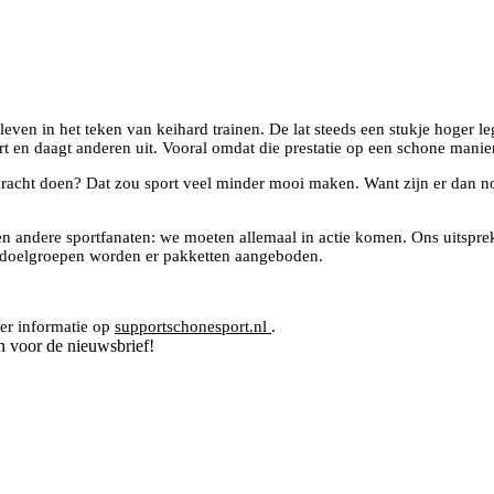
even in het teken van keihard trainen. De lat steeds een stukje hoger leg
rt en daagt anderen uit. Vooral omdat die prestatie op een schone manie
n kracht doen? Dat zou sport veel minder mooi maken. Want zijn er dan n
n andere sportfanaten: we moeten allemaal in actie komen. Ons uitsprek
 doelgroepen worden er pakketten aangeboden.
er informatie op
supportschonesport.nl
.
n voor de nieuwsbrief!