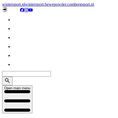
wintersport.nl
wintersport.be
wepowder.com
bergsport.nl
Open main menu