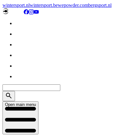
wintersport.nl
wintersport.be
wepowder.com
bergsport.nl
Open main menu