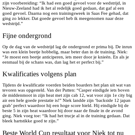
zijn voorbereiding: “Ik had een goed gevoel voor de wedstrijd, in
Nieuw-Zeeland had ik het al redelijk goed gedaan, dat gaf al een
goed gevoel. Daarna nog een trainingsweek in Saas Fee gehad, dat
ging zo lekker. Dat goede gevoel heb ik meegenomen naar deze
wedstrijd.”
Fijne ondergrond
Op de dag van de wedstrijd lag de ondergrond er prima bij. De inrun
was een klein beetje hobbelig, maar beter dan in de training. Niek:
“Je moest een beetje anticiperen, iets meer door je knieën. En als je
eenmaal bij de schans was, dan lag het er perfect bij.”
Kwalificaties volgens plan
Tijdens de kwalificatie voerden beiden boarders het plan uit wat van
tevoren was opgesteld. Van der Putten: “Casper eindigde iets boven
de middenmoot in zijn heat met zijn cab 12, wat voor zijn 1e city big
air een hele goede prestatie is!” Niek landde zijn ‘backside 12 japan
grab’ perfect waardoor hij een hoge score hield. Hij eindigde bij de
beste 5 in zijn heat waardoor hij door naar de finale in de avond
ging. Niek voeg toe: “Ik had het trucje al in de training gedaan. Dat
bleek hartstikke goed te zijn.”
Beste World Cup resultaat voor Niek tot nu