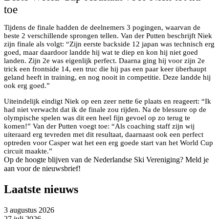
toe
Tijdens de finale hadden de deelnemers 3 pogingen, waarvan de
beste 2 verschillende sprongen tellen. Van der Putten beschrijft Niek
zijn finale als volgt: “Zijn eerste backside 12 japan was technisch erg
goed, maar daardoor landde hij wat te diep en kon hij niet goed
landen. Zijn 2e was eigenlijk perfect. Daarna ging hij voor zijn 2e
trick een frontside 14, een truc die hij pas een paar keer überhaupt
geland heeft in training, en nog nooit in competitie. Deze landde hij
ook erg goed.”
Uiteindelijk eindigt Niek op een zeer nette 6e plaats en reageert: “Ik
had niet verwacht dat ik de finale zou rijden. Na de blessure op de
olympische spelen was dit een heel fijn gevoel op zo terug te
komen!” Van der Putten voegt toe: “Als coaching staff zijn wij
uiteraard erg tevreden met dit resultaat, daarnaast ook een perfect
optreden voor Casper wat het een erg goede start van het World Cup
circuit maakte.”
Op de hoogte blijven van de Nederlandse Ski Vereniging? Meld je
aan voor de nieuwsbrief!
Laatste nieuws
3 augustus 2026
27 juli 2026