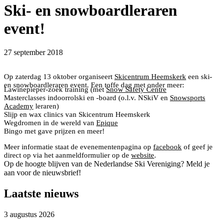
Ski- en snowboardleraren
event!
27 september 2018
Op zaterdag 13 oktober organiseert
Skicentrum Heemskerk
een ski-
en snowboardleraren event. Een toffe dag met onder meer:
Lawinepieper-zoek training (met
Snow Safety Centre
Masterclasses indoorrolski en -board (o.l.v. NSkiV en
Snowsports
Academy
leraren)
Slijp en wax clinics van Skicentrum Heemskerk
Wegdromen in de wereld van
Epique
Bingo met gave prijzen en meer!
Meer informatie staat de evenementenpagina op
facebook
of geef je
direct op via het aanmeldformulier op de
website
.
Op de hoogte blijven van de Nederlandse Ski Vereniging? Meld je
aan voor de nieuwsbrief!
Laatste nieuws
3 augustus 2026