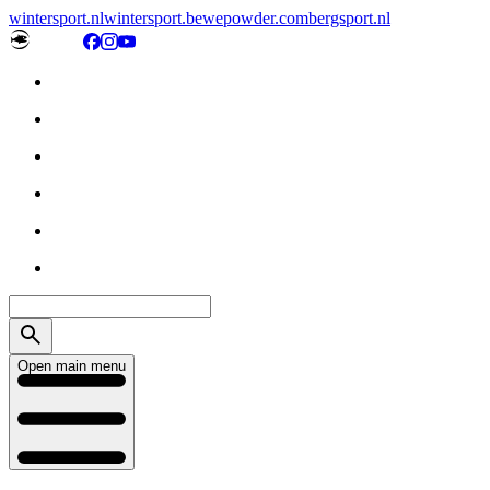
wintersport.nl
wintersport.be
wepowder.com
bergsport.nl
Open main menu