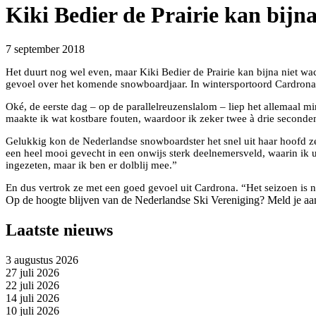
Kiki Bedier de Prairie kan bijna
7 september 2018
Het duurt nog wel even, maar Kiki Bedier de Prairie kan bijna niet 
gevoel over het komende snowboardjaar. In wintersportoord Cardrona 
Oké, de eerste dag – op de parallelreuzenslalom – liep het allemaal 
maakte ik wat kostbare fouten, waardoor ik zeker twee à drie seconden
Gelukkig kon de Nederlandse snowboardster het snel uit haar hoofd ze
een heel mooi gevecht in een onwijs sterk deelnemersveld, waarin ik ui
ingezeten, maar ik ben er dolblij mee.”
En dus vertrok ze met een goed gevoel uit Cardrona. “Het seizoen is n
Op de hoogte blijven van de Nederlandse Ski Vereniging? Meld je aa
Laatste nieuws
3 augustus 2026
27 juli 2026
22 juli 2026
14 juli 2026
10 juli 2026