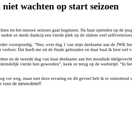
 niet wachten op start seizoen
wachten tot het nieuwe seizoen gaat beginnen. Na haar optreden op de 
tankte ze mede dankzij een vierde plek op de slalom veel zelfvertrouw
minder voorspoedig. “Nee, over dag 1 van mijn deelname aan de JWK ben 
 verloor. Dat heeft me uit de finale gehouden en daar baal ik best wel v
tten en de tweede dag van haar deelname aan het mondiale titelgevecht
teindelijk vierde ben geworden”, keek ze terug op de wedstrijd. “In het
og ver weg, maar met deze ervaring en dit gevoel heb ik er ontzettend v
n voor de nieuwsbrief!