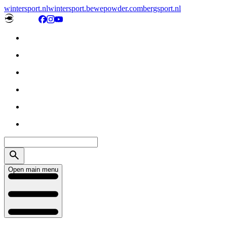
wintersport.nl
wintersport.be
wepowder.com
bergsport.nl
Open main menu