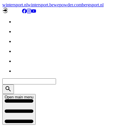
wintersport.nl
wintersport.be
wepowder.com
bergsport.nl
Open main menu