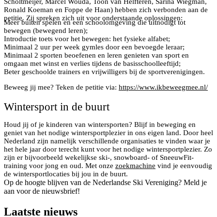
Scholtmeijer, Marcel Wouda, Toon van Helfteren, Sarina Wiegman,
Ronald Koeman en Foppe de Haan) hebben zich verbonden aan de
petitie. Zij spreken zich uit voor onderstaande oplossingen:
Meer buiten spelen en een schoolomgeving die uitnodigt tot
bewegen (bewegend leren);
Introductie toets voor het bewegen: het fysieke alfabet;
Minimaal 2 uur per week gymles door een bevoegde leraar;
Minimaal 2 sporten beoefenen en leren genieten van sport en
omgaan met winst en verlies tijdens de basisschoolleeftijd;
Beter geschoolde trainers en vrijwilligers bij de sportverenigingen.
Beweeg jij mee? Teken de petitie via:
https://www.ikbeweegmee.nl/
Wintersport in de buurt
Houd jij of je kinderen van wintersporten? Blijf in beweging en
geniet van het nodige wintersportplezier in ons eigen land. Door heel
Nederland zijn namelijk verschillende organisaties te vinden waar je
het hele jaar door terecht kunt voor het nodige wintersportplezier. Zo
zijn er bijvoorbeeld wekelijkse ski-, snowboard- of SneeuwFit-
training voor jong en oud. Met onze
zoekmachine
vind je eenvoudig
de wintersportlocaties bij jou in de buurt.
Op de hoogte blijven van de Nederlandse Ski Vereniging? Meld je
aan voor de nieuwsbrief!
Laatste nieuws