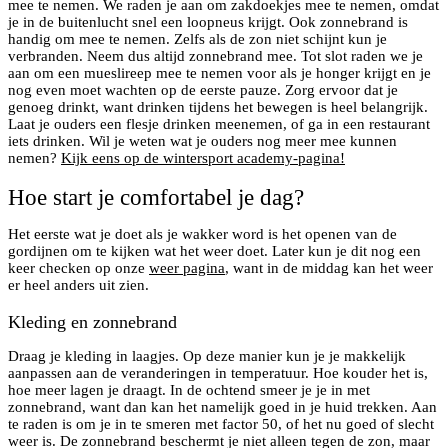
mee te nemen. We raden je aan om zakdoekjes mee te nemen, omdat
je in de buitenlucht snel een loopneus krijgt. Ook zonnebrand is
handig om mee te nemen. Zelfs als de zon niet schijnt kun je
verbranden. Neem dus altijd zonnebrand mee. Tot slot raden we je
aan om een mueslireep mee te nemen voor als je honger krijgt en je
nog even moet wachten op de eerste pauze. Zorg ervoor dat je
genoeg drinkt, want drinken tijdens het bewegen is heel belangrijk.
Laat je ouders een flesje drinken meenemen, of ga in een restaurant
iets drinken. Wil je weten wat je ouders nog meer mee kunnen
nemen?
Kijk eens op de wintersport academy-pagina!
Hoe start je comfortabel je dag?
Het eerste wat je doet als je wakker word is het openen van de
gordijnen om te kijken wat het weer doet. Later kun je dit nog een
keer checken op onze
weer pagina
, want in de middag kan het weer
er heel anders uit zien.
Kleding en zonnebrand
Draag je kleding in laagjes. Op deze manier kun je je makkelijk
aanpassen aan de veranderingen in temperatuur. Hoe kouder het is,
hoe meer lagen je draagt. In de ochtend smeer je je in met
zonnebrand, want dan kan het namelijk goed in je huid trekken. Aan
te raden is om je in te smeren met factor 50, of het nu goed of slecht
weer is. De zonnebrand beschermt je niet alleen tegen de zon, maar