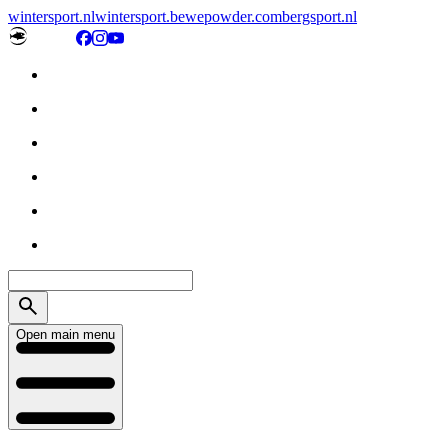
wintersport.nl
wintersport.be
wepowder.com
bergsport.nl
Open main menu