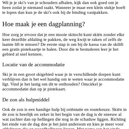
Wil je je ski’s van je schouders afhalen, kijk dan ook goed om je
heen zodat je niemand raakt. Wanneer je maar een klein stukje hoeft
te lopen dan kun je de ski’s ook bij de binding vastpakken.
Hoe maak je een dagplanning?
Hoe zorg je ervoor dat je een mooie skitocht kunt skiën zonder elke
keer dezelfde afdaling te pakken, de weg kwijt te raken of zelfs de
laatste lift te missen? De eerste stap is om bij de kassa van de skilift
een gratis pistekaartje te halen. Door die te bestuderen leer je het
gebied al snel kennen.
Locatie van de accommodatie
Ski je in een groot skigebied waar je in verschillende dorpen kunt
verblijven dan is het wel handig om te weten waar je accommodatie
ligt. Vind je het lastig om dit te onthouden? Omcirkel je
accommodatie dan op je pistekaart.
De zon als hulpmiddel
Ook de zon is een handige hulp bij oriëntatie en routekeuze. Skiën in
de zon is heerlijk en zeker in het begin van de dag is de sneeuw al
wat zachter dan op hellingen die nog in de schaduw liggen. Richting
het einde van de dag doe je het juist andersom en kies je meer voor
afdalingen die op noordhellingen liggen. Met name aan het einde