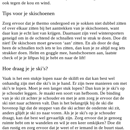
ook tegen de kou en wind.
Tips voor je skischoenen
Zorg ervoor dat je thermo ondergoed en je sokken niet dubbel zitten
of over elkaar zitten bij het aantrekken van je skischoenen, want
daar kun je echt last van krijgen. Daarnaast zijn veel wintersporters
geneigd om in de ochtend de schnallen veel te strak te doen. Doe dit
niet! De skischoen moet gewoon ‘aan’ zitten. En als door de dag
heen de schnallen toch iets te los zitten, dan kun je ze altijd nog iets
strakker doen. Helm en goggle mee, handschoenen aan, laatste
check of je je liftpas bij je hebt en naar de lift!
Hoe draag je je ski’s?
Vaak is het een stukje lopen naar de skilift en dat kan best wel
onhandig zijn met die ski’s in je hand. Er zijn twee manieren om met
ski’s te lopen. Moet je een langer stuk lopen? Dan kun je je ski’s op
je schouder leggen. Je maakt een soort van hefboom. De binding
van je ski zit achter je schouder en met je arm zorg je ervoor dat de
ski niet naar achteren valt. Dan is het belangrijk bij de ski die
bovenop ligt dat de stopper van die ski achter de onderste ski zit,
anders glijdt je ski zo naar voren. Als je je ski’s op je schouder
draagt, kan dat best wel gevaarlijk zijn. Zorg ervoor dat je genoeg
ruimte hebt om te wandelen en wil je een keer omkijken? Doe dit
dan rustig en zorg ervoor dat je weet of er iemand in de buurt staat.